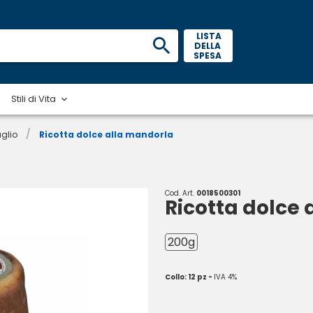
 LISTA 
DELLA 
SPESA 
Stili di Vita
/
glio
Ricotta dolce alla mandorla
Cod. Art.
0018500301
Ricotta dolce
200g
Collo: 12 pz -
IVA 4%