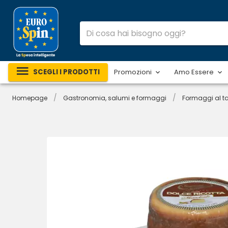
SCEGLI I PRODOTTI
Promozioni
Amo Essere
/
/
Homepage
Gastronomia, salumi e formaggi
Formaggi al ta