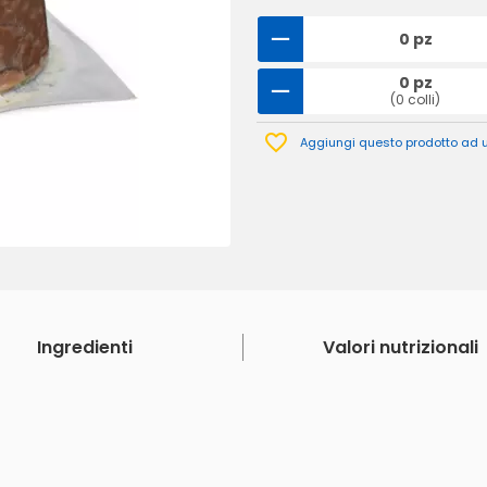
0 pz
0 pz
(0 colli)
Aggiungi questo prodotto ad un
Ingredienti
Valori nutrizionali