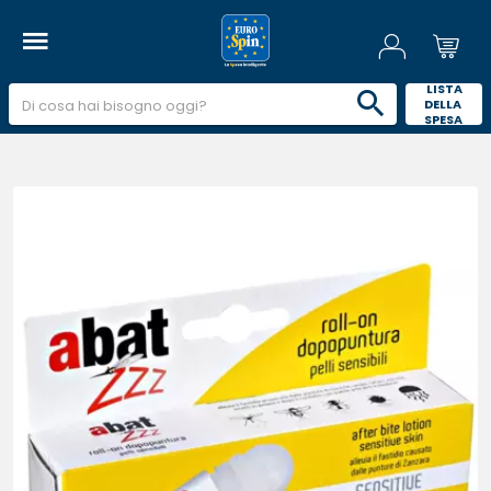
 LISTA 
DELLA 
SPESA 