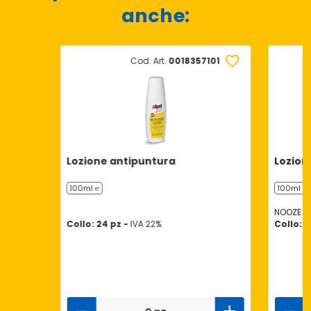
anche:
Cod. Art.
0018357101
Lozione antipuntura
Lozion
100ml ℮
100ml ℮
NOOZE
Collo: 24 pz -
IVA 22%
Collo: 2