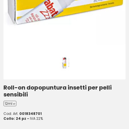
Roll-on dopopuntura insetti per pelli
sensibili
12ml ℮
Cod. Art.
0018348701
Collo: 24 pz -
IVA 22%