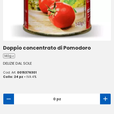
Doppio concentrato di Pomodoro
140g ℮
DELIZIE DAL SOLE
Cod. Art.
0015376301
Collo: 24 pz -
IVA 4%
0 pz