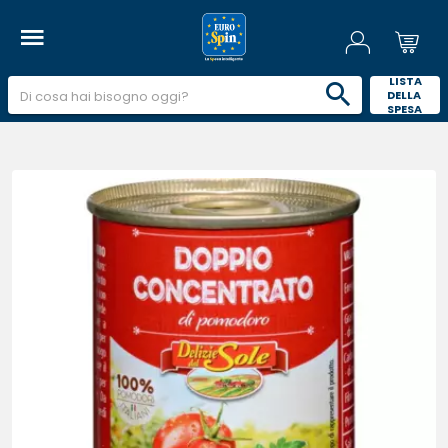
 LISTA 
DELLA 
SPESA 