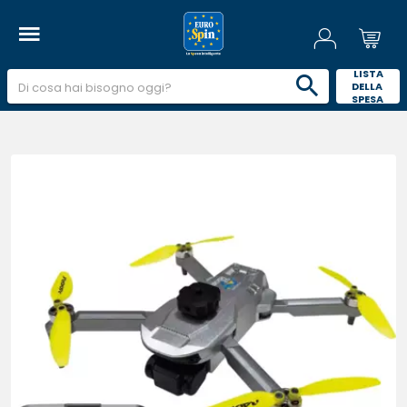
 LISTA 
DELLA 
SPESA 