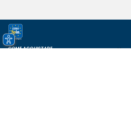
COME ACQUISTARE
ASSISTENZA E SICUREZZA
SCOPRI EUROSPIN
CONTATTI
Eurospin Italia S.p.A. in collaborazione con le altre società del
gruppo - Via Campalto 3/d - 37036 San Martino Buon Albergo
(VR) - Fax +39 045 8782333 - Partita IVA 02536510239