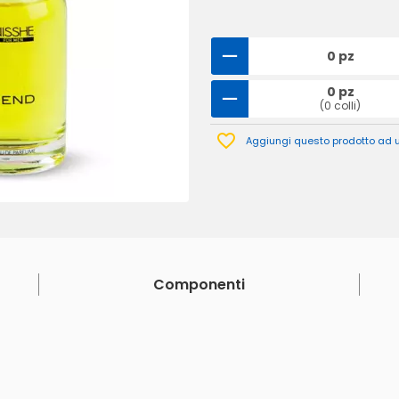
0 pz
0 pz
(0 colli)
Aggiungi questo prodotto ad un
Componenti