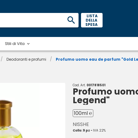
 LISTA 
DELLA 
SPESA 
Stili di Vita
/
/
Deodoranti e profumi
Profumo uomo eau de parfum "Gold L
Cod. Art.
0017818501
Profumo uomo
Legend"
100ml ℮
NISSHE
Collo: 9 pz -
IVA 22%