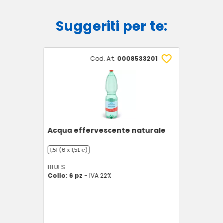
Suggeriti per te:
Cod. Art.
0008533201
Acqua effervescente naturale
1,5l (6 x 1,5L ℮)
BLUES
Collo: 6 pz -
IVA 22%