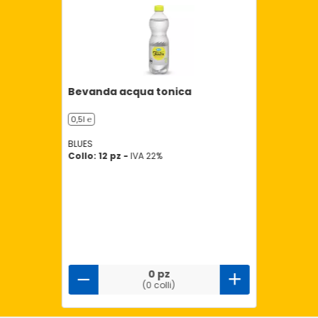
Bevanda acqua tonica
0,5l ℮
BLUES
Collo: 12 pz -
IVA 22%
0 pz
(0 colli)