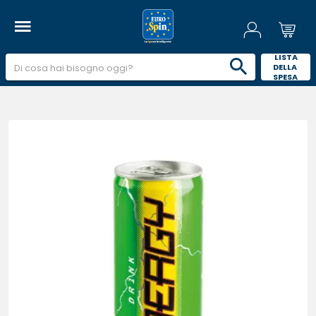
 LISTA 
DELLA 
SPESA 