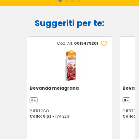
Suggeriti per te:
Cod. Art.
0015479201
Bevanda melagrana
Bevand
1l ℮
1l ℮
PUERTOSOL
PUERTOS
Collo: 8 pz -
IVA 22%
Collo: 8