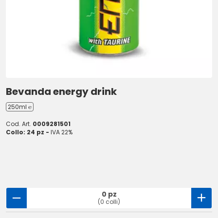
Bevanda energy drink
250ml ℮
Cod. Art.
0009281501
Collo: 24 pz -
IVA 22%
0 pz
(0 colli)