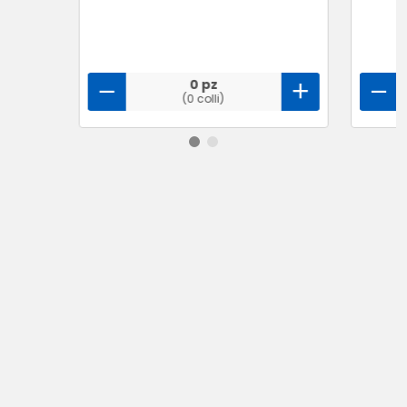
0 pz
(0 colli)