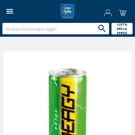
 LISTA 
DELLA 
SPESA 