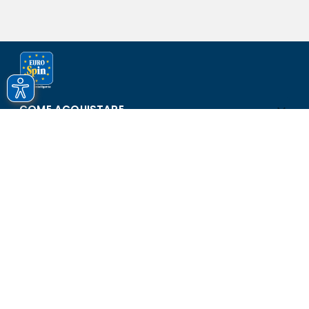
COME ACQUISTARE
ASSISTENZA E SICUREZZA
SCOPRI EUROSPIN
CONTATTI
Eurospin Italia S.p.A. in collaborazione con le altre società del
gruppo - Via Campalto 3/d - 37036 San Martino Buon Albergo
(VR) - Fax +39 045 8782333 - Partita IVA 02536510239