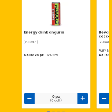
Energy drink anguria
Bevand
cocco 
250ml ℮
250ml ℮
FURY BE
Collo: 24 pz -
IVA 22%
Collo: 2
0 pz
(0 colli)