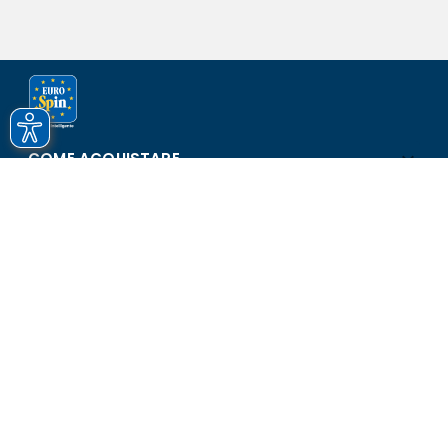
COME ACQUISTARE
ASSISTENZA E SICUREZZA
SCOPRI EUROSPIN
CONTATTI
Eurospin Italia S.p.A. in collaborazione con le altre società del
gruppo - Via Campalto 3/d - 37036 San Martino Buon Albergo
(VR) - Fax +39 045 8782333 - Partita IVA 02536510239