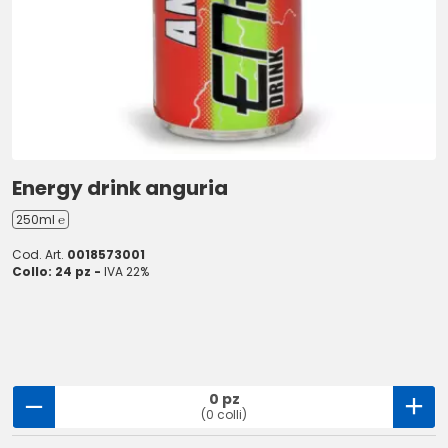
Energy drink anguria
250ml ℮
Cod. Art.
0018573001
Collo: 24 pz -
IVA 22%
0 pz
(0 colli)