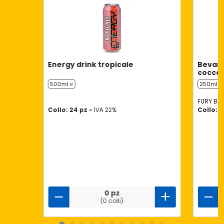
Energy drink tropicale
Bevand
cocco 
500ml ℮
250ml ℮
FURY BE
Collo: 24 pz -
IVA 22%
Collo: 2
0 pz
(0 colli)