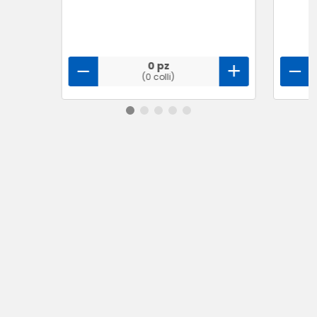
0 pz
(0 colli)