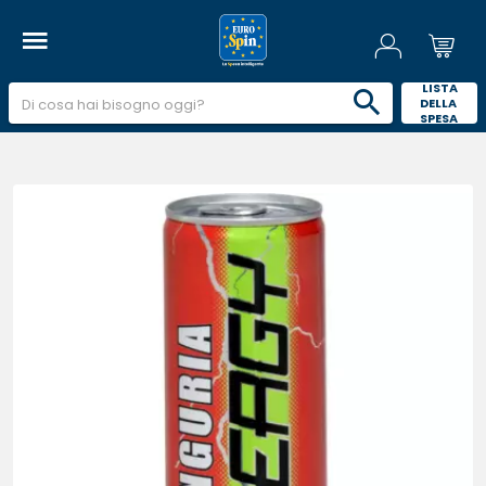
 LISTA 
DELLA 
SPESA 