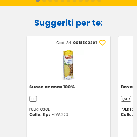
Suggeriti per te:
Cod. Art.
0018502201
Succo ananas 100%
Bevand
1l ℮
1,5l ℮
PUERTOSOL
PUERTOS
Collo: 8 pz -
IVA 22%
Collo: 6