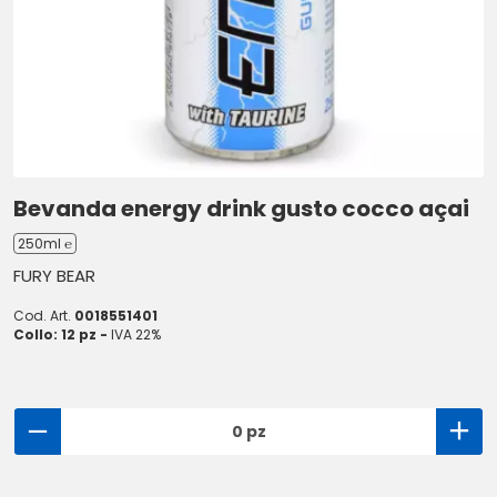
Bevanda energy drink gusto cocco açai
250ml ℮
FURY BEAR
Cod. Art.
0018551401
Collo: 12 pz -
IVA 22%
0 pz