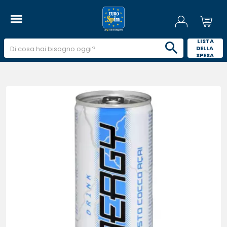
 LISTA 
DELLA 
SPESA 