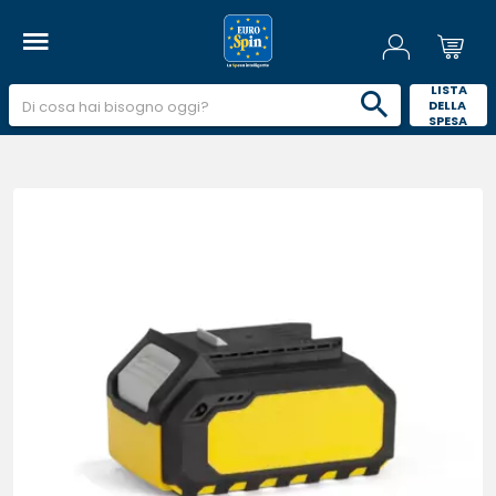
 LISTA 
DELLA 
SPESA 