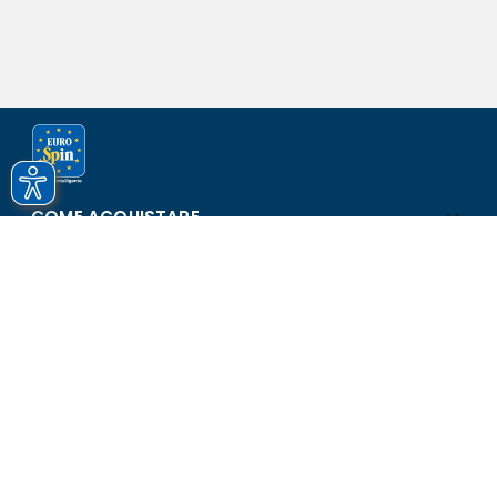
COME ACQUISTARE
ASSISTENZA E SICUREZZA
SCOPRI EUROSPIN
CONTATTI
Eurospin Italia S.p.A. in collaborazione con le altre società del