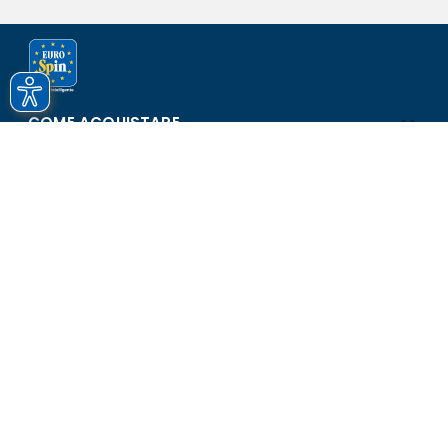
COME ACQUISTARE
ASSISTENZA E SICUREZZA
SCOPRI EUROSPIN
CONTATTI
Eurospin Italia S.p.A. in collaborazione con le altre società del
gruppo - Via Campalto 3/d - 37036 San Martino Buon Albergo
(VR) - Fax +39 045 8782333 - Partita IVA 02536510239
Versione n° 2.1.40