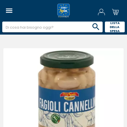
 LISTA 
DELLA 
SPESA 