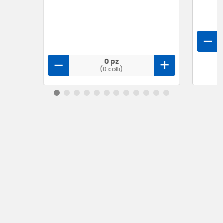
0 pz
(0 colli)