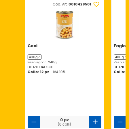
Cod. Art.
0010429501
Ceci
Fagioli
400g ℮
400g ℮
Peso sgocc. 240g
Peso sgo
DELIZIE DAL SOLE
DELIZIE D
Collo: 12 pz -
IVA 10%
Collo: 1
0 pz
(0 colli)