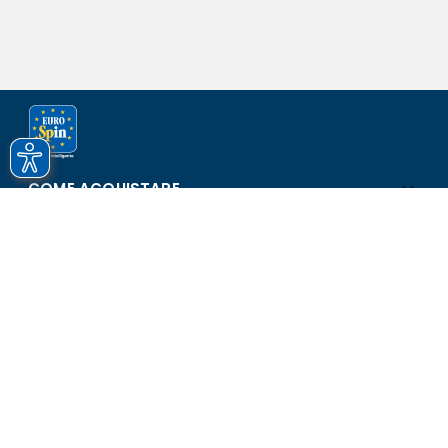
COME ACQUISTARE
ASSISTENZA E SICUREZZA
SCOPRI EUROSPIN
CONTATTI
Eurospin Italia S.p.A. in collaborazione con le altre società del
gruppo - Via Campalto 3/d - 37036 San Martino Buon Albergo