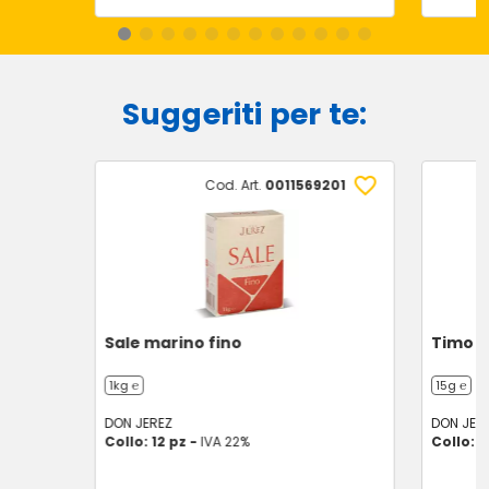
Suggeriti per te:
Cod. Art.
0011569201
Sale marino fino
Timo in
1kg ℮
15g ℮
DON JEREZ
DON JER
Collo: 12 pz -
IVA 22%
Collo: 6