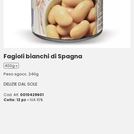
Fagioli bianchi di Spagna
400g ℮
Peso sgocc. 240g
DELIZIE DAL SOLE
Cod. Art.
0010429601
Collo: 12 pz -
IVA 10%