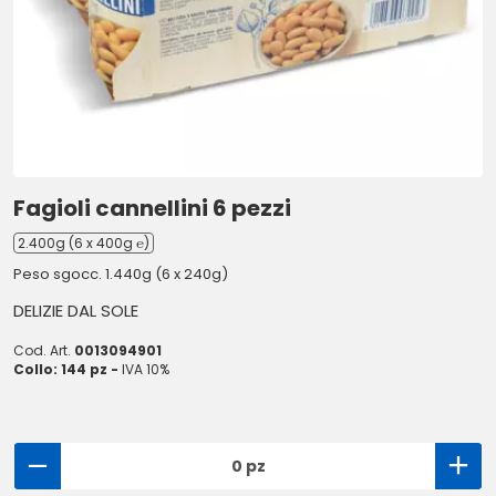
Fagioli cannellini 6 pezzi
2.400g (6 x 400g ℮)
Peso sgocc. 1.440g (6 x 240g)
DELIZIE DAL SOLE
Cod. Art.
0013094901
Collo: 144 pz -
IVA 10%
0 pz