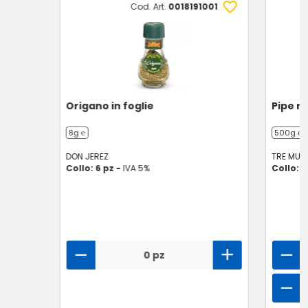
Cod. Art.
0018191001
Origano in foglie
Pipe ri
8g ℮
500g ℮
DON JEREZ
TRE MULI
Collo: 6 pz -
IVA 5%
Collo: 
0 pz