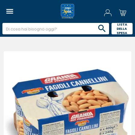
 LISTA 
DELLA 
SPESA 