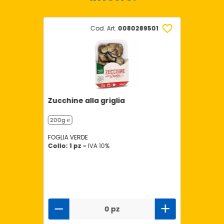
Cod. Art.
0080289501
Zucchine alla griglia
200g ℮
FOGLIA VERDE
Collo: 1 pz -
IVA 10%
0 pz