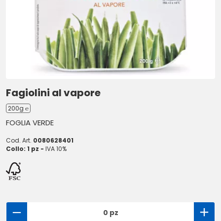
Fagiolini al vapore
200g ℮
FOGLIA VERDE
Cod. Art.
0080628401
Collo: 1 pz -
IVA 10%
0 pz