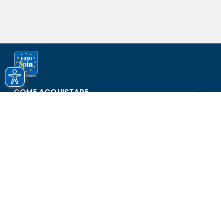
COME ACQUISTARE
ASSISTENZA E SICUREZZA
SCOPRI EUROSPIN
CONTATTI
Eurospin Italia S.p.A. in collaborazione con le altre società del
gruppo - Via Campalto 3/d - 37036 San Martino Buon Albergo