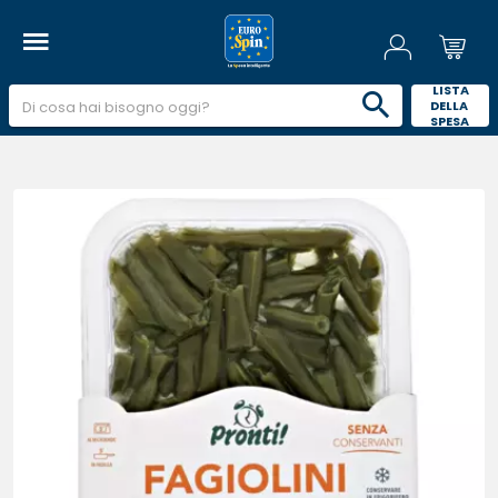
 LISTA 
DELLA 
SPESA 