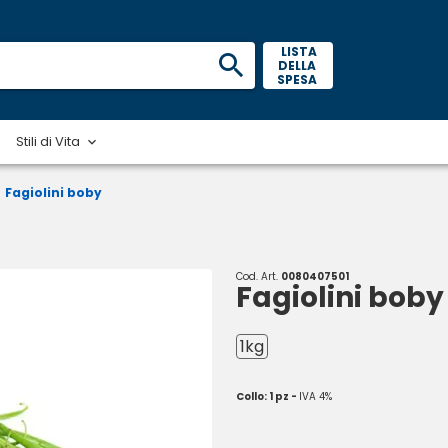
 LISTA 
DELLA 
SPESA 
Stili di Vita
Fagiolini boby
Cod. Art.
0080407501
Fagiolini boby
1kg
Collo: 1 pz -
IVA 4%