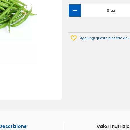
0 pz
Aggiungi questo prodotto ad un
Descrizione
Valori nutrizio