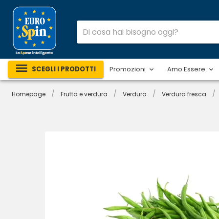
SCEGLI I PRODOTTI
Promozioni
Amo Essere
/
/
/
/
Homepage
Frutta e verdura
Verdura
Verdura fresca