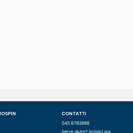
ROSPIN
CONTATTI
045 8782888
Serve aiuto? Scrivici qui