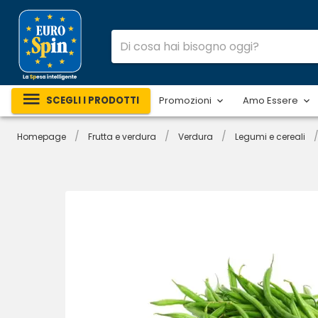
SCEGLI I PRODOTTI
Promozioni
Amo Essere
/
/
/
Homepage
Frutta e verdura
Verdura
Legumi e cereali