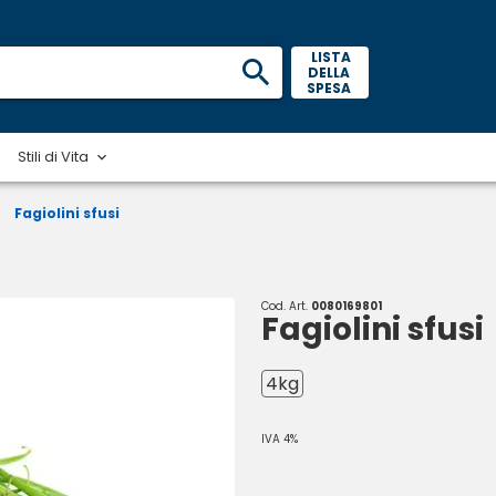
 LISTA 
DELLA 
SPESA 
Stili di Vita
/
Fagiolini sfusi
Cod. Art.
0080169801
Fagiolini sfusi
4kg
IVA 4%