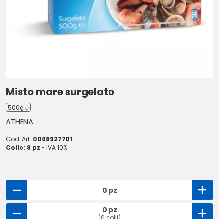
Misto mare surgelato
500g ℮
ATHENA
Cod. Art.
0008927701
Collo: 8 pz -
IVA 10%
0 pz
0 pz
(0 colli)