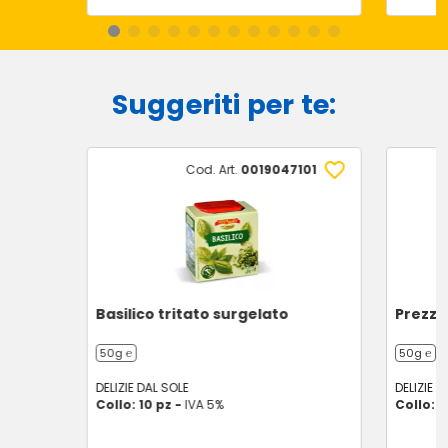
Suggeriti per te:
Cod. Art.
0019047101
Basilico tritato surgelato
Prezze
50g ℮
50g ℮
DELIZIE DAL SOLE
DELIZIE D
Collo: 10 pz -
IVA 5%
Collo: 1