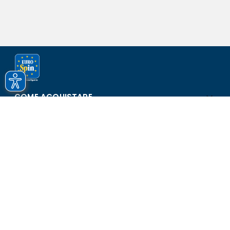
COME ACQUISTARE
ASSISTENZA E SICUREZZA
SCOPRI EUROSPIN
CONTATTI
Eurospin Italia S.p.A. in collaborazione con le altre società del
gruppo - Via Campalto 3/d - 37036 San Martino Buon Albergo