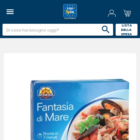
 LISTA 
DELLA 
SPESA 