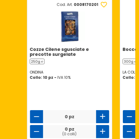
Cod. Art.
0008170201
Cozze Cilene sgusciate e
Bocconc
precotte surgelate
250g ℮
300g ℮
ONDINA
LA COLLI
Collo: 10 pz -
IVA 10%
Collo: 9
0 pz
0 pz
(0 colli)