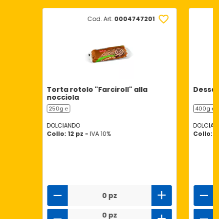
Cod. Art.
0004747201
Torta rotolo "Farciroll" alla
Desser
nocciola
250g ℮
400g ℮
DOLCIANDO
DOLCIAN
Collo: 12 pz -
IVA 10%
Collo: 1
0 pz
0 pz