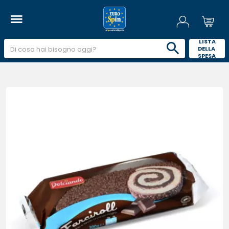
 LISTA 
DELLA 
SPESA 