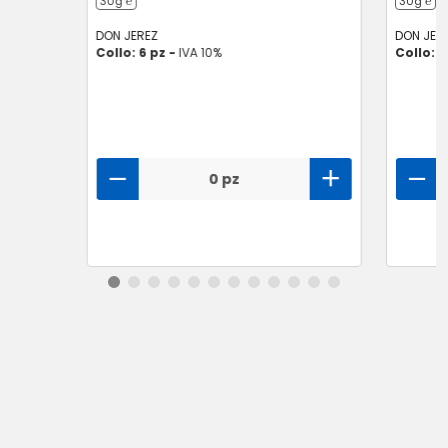
30g ℮
30g ℮
DON JEREZ
DON JER
Collo: 6 pz -
IVA 10%
Collo: 6
0 pz