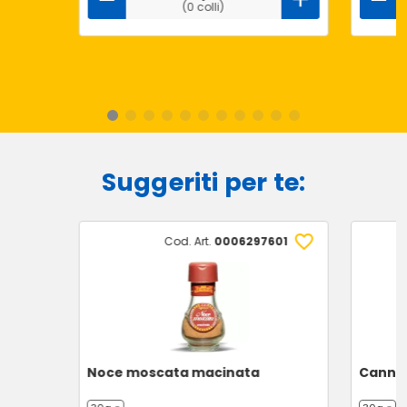
(0 colli)
Suggeriti per te:
Cod. Art.
0006297601
Noce moscata macinata
Cannel