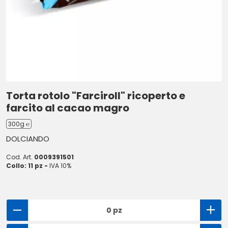
Torta rotolo "Farciroll" ricoperto e
farcito al cacao magro
300g ℮
DOLCIANDO
Cod. Art.
0009391501
Collo: 11 pz -
IVA 10%
0 pz