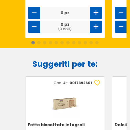
0 pz
0 pz
(0 colli)
Suggeriti per te:
Cod. Art.
0017392601
Fette biscottate integrali
Dolcif