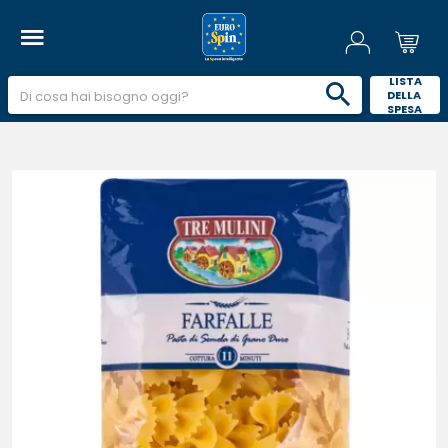
 LISTA 
DELLA 
SPESA 