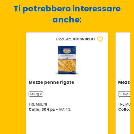
Ti potrebbero interessare
anche:
Cod. Art.
0013518901
Mezze penne rigate
Mezze
500g ℮
500g ℮
TRE MULINI
TRE MULI
Collo: 304 pz -
IVA 4%
Collo: 1