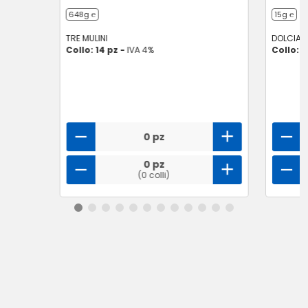
648g ℮
15g ℮
TRE MULINI
DOLCIAN
Collo: 14 pz -
IVA 4%
Collo: 1
0 pz
0 pz
(0 colli)