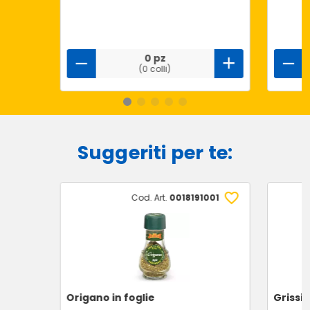
0 pz
(0 colli)
Suggeriti per te:
Cod. Art.
0018191001
Origano in foglie
Grissin