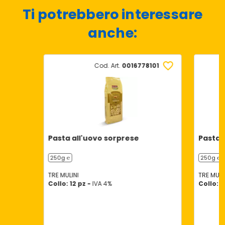
Ti potrebbero interessare
anche:
Cod. Art.
0016778101
Pasta all'uovo sorprese
Pasta a
250g ℮
250g ℮
TRE MULINI
TRE MULI
Collo: 12 pz -
IVA 4%
Collo: 1