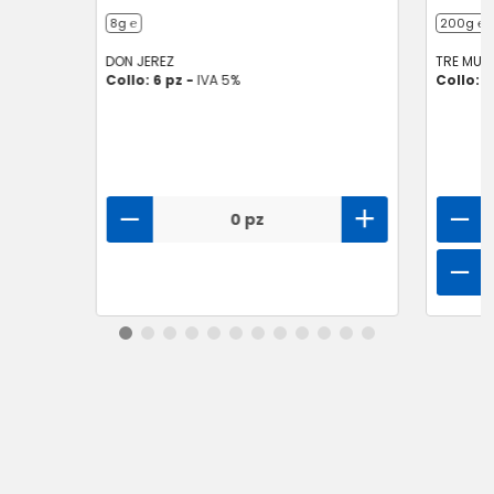
8g ℮
200g ℮
DON JEREZ
TRE MULI
Collo: 6 pz -
IVA 5%
Collo: 1
0 pz