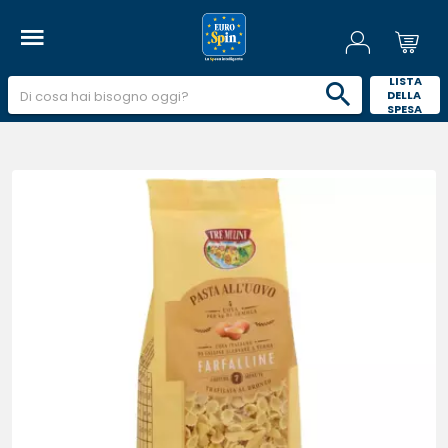
 LISTA 
DELLA 
SPESA 