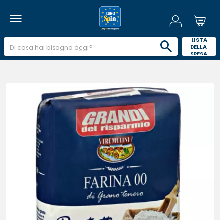
 LISTA 
DELLA 
SPESA 