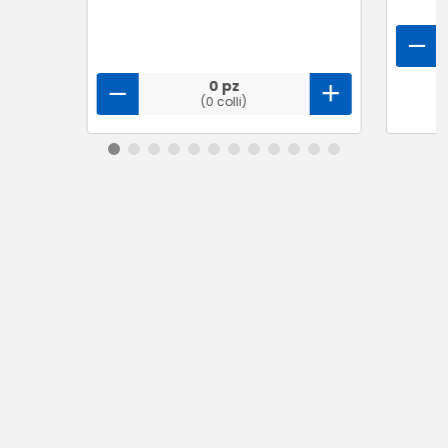
0 pz
(0 colli)