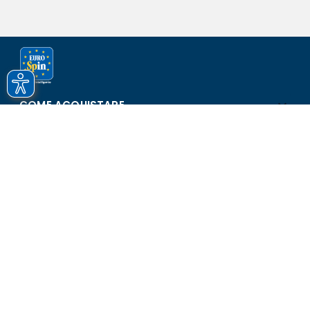
COME ACQUISTARE
ASSISTENZA E SICUREZZA
SCOPRI EUROSPIN
CONTATTI
Eurospin Italia S.p.A. in collaborazione con le altre società del
gruppo - Via Campalto 3/d - 37036 San Martino Buon Albergo
(VR) - Fax +39 045 8782333 - Partita IVA 02536510239