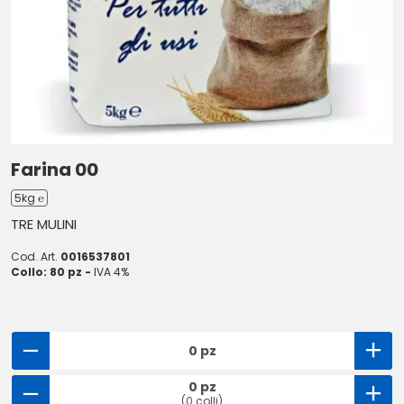
Farina 00
5kg ℮
TRE MULINI
Cod. Art.
0016537801
Collo: 80 pz -
IVA 4%
0 pz
0 pz
(0 colli)