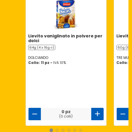
Lievito vaniglinato in polvere per
Lievito
dolci
64g (4 x 16g ℮)
60g (6 x
DOLCIANDO
TRE MULI
Collo: 11 pz -
IVA 10%
Collo: 1
0 pz
(0 colli)