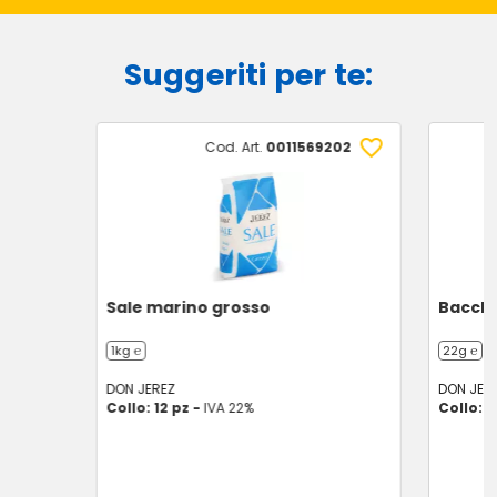
Suggeriti per te:
Cod. Art.
0011569202
Sale marino grosso
Bacche
1kg ℮
22g ℮
DON JEREZ
DON JER
Collo: 12 pz -
IVA 22%
Collo: 1