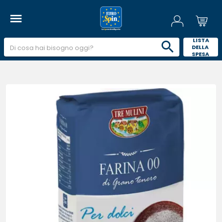
 LISTA 
DELLA 
SPESA 