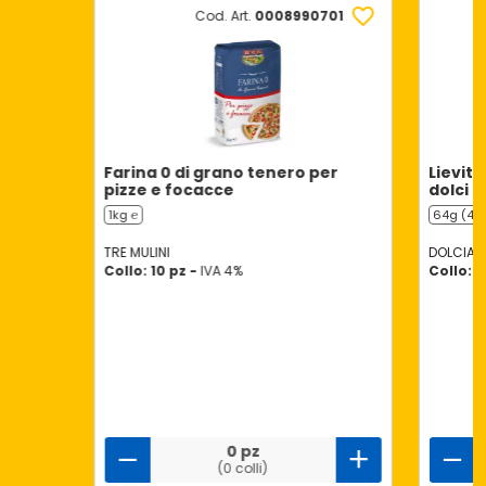
Cod. Art.
0008990701
Farina 0 di grano tenero per
Lievito
pizze e focacce
dolci
1kg ℮
64g (4 x
TRE MULINI
DOLCIAN
Collo: 10 pz -
IVA 4%
Collo: 1
0 pz
(0 colli)