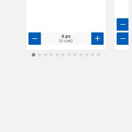
0 pz
(0 colli)