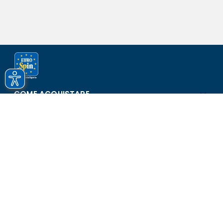
COME ACQUISTARE
ASSISTENZA E SICUREZZA
SCOPRI EUROSPIN
CONTATTI
Eurospin Italia S.p.A. in collaborazione con le altre società del
gruppo - Via Campalto 3/d - 37036 San Martino Buon Albergo