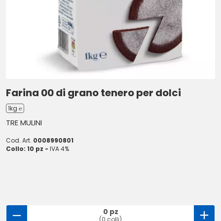
Farina 00 di grano tenero per dolci
1kg ℮
TRE MULINI
Cod. Art.
0008990801
Collo: 10 pz -
IVA 4%
0 pz
(0 colli)