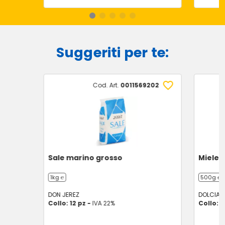
Suggeriti per te:
Cod. Art.
0011569202
Sale marino grosso
Miele m
1kg ℮
500g ℮
DON JEREZ
DOLCIAN
Collo: 12 pz -
IVA 22%
Collo: 1