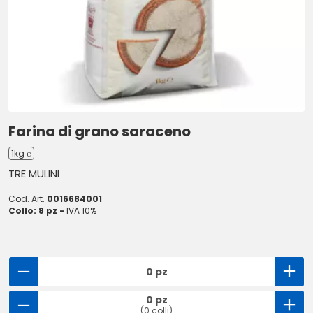
Farina di grano saraceno
1kg ℮
TRE MULINI
Cod. Art.
0016684001
Collo: 8 pz -
IVA 10%
0 pz
0 pz
(0 colli)