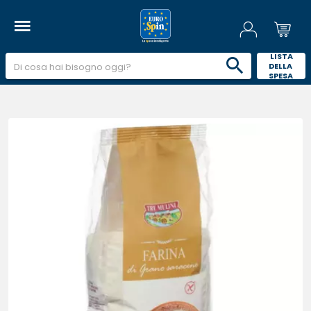
 LISTA 
DELLA 
SPESA 