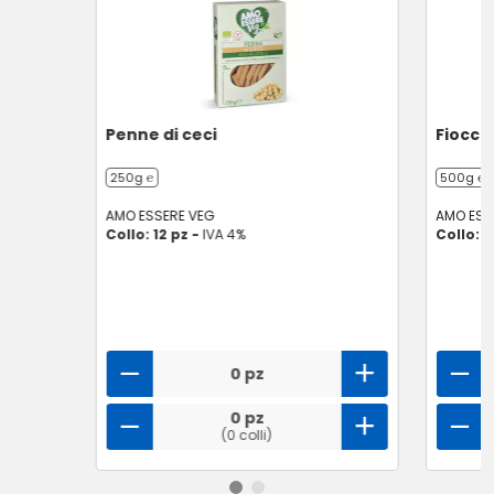
Penne di ceci
Fiocch
250g ℮
500g ℮
AMO ESSERE VEG
AMO ESS
Collo: 12 pz -
IVA 4%
Collo: 8
0 pz
0 pz
(0 colli)