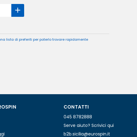
a lista di preferiti per poterlo trovare rapidamente
ROSPIN
CONTATTI
045 8782888
Serve aiuto? Scrivici qui
ggi
b2b.sicilia@eurospin.it