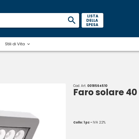
 LISTA 
DELLA 
SPESA 
Stili di Vita
Cod. Art.
0018564510
Faro solare 40
Collo: 1 pz -
IVA 22%