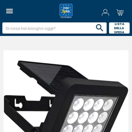
 LISTA 
DELLA 
SPESA 