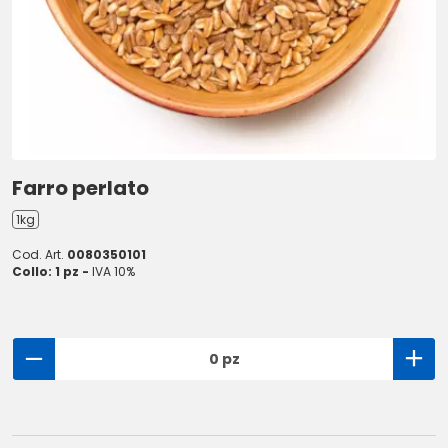
Farro perlato
1kg
Cod. Art.
0080350101
Collo: 1 pz -
IVA 10%
0 pz