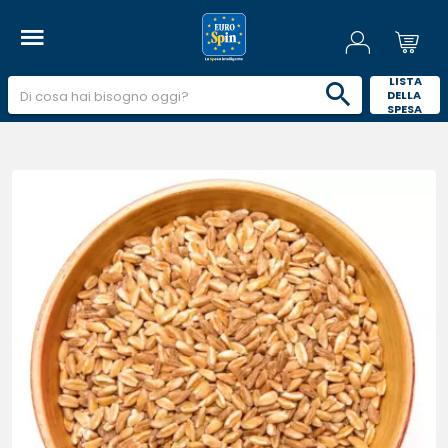
 LISTA 
DELLA 
SPESA 