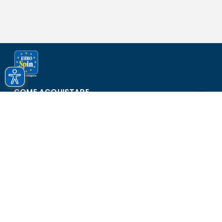
COME ACQUISTARE
ASSISTENZA E SICUREZZA
SCOPRI EUROSPIN
CONTATTI
Eurospin Italia S.p.A. in collaborazione con le altre società del
gruppo - Via Campalto 3/d - 37036 San Martino Buon Albergo