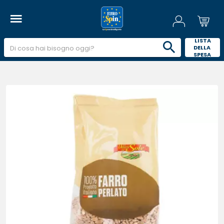
 LISTA 
DELLA 
SPESA 