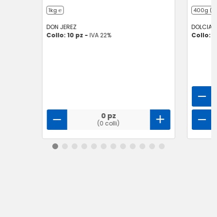
1kg ℮
400g (10
DON JEREZ
DOLCIAN
Collo: 10 pz -
IVA 22%
Collo: 7
0 pz
(0 colli)