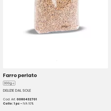
Farro perlato
300g ℮
DELIZIE DAL SOLE
Cod. Art.
0080432701
Collo: 1 pz -
IVA 10%