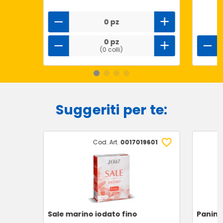
0 pz
0 pz
(0 colli)
Suggeriti per te:
Cod. Art.
0017019601
Sale marino iodato fino
Panini 