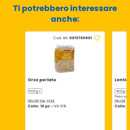
Ti potrebbero interessare
anche:
Cod. Art.
0013760901
Orzo perlato
Lentic
500g ℮
400g ℮
Peso sgo
DELIZIE DAL SOLE
DELIZIE D
Collo: 10 pz -
IVA 10%
Collo: 1