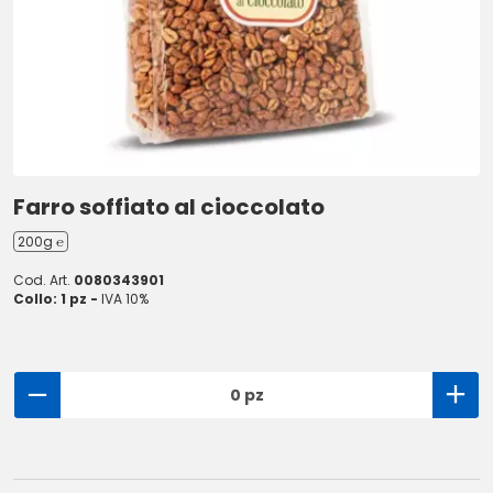
Farro soffiato al cioccolato
200g ℮
Cod. Art.
0080343901
Collo: 1 pz -
IVA 10%
0 pz