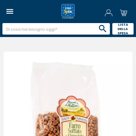
 LISTA 
DELLA 
SPESA 