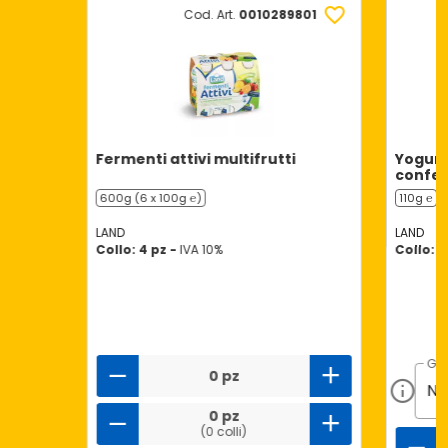
Cod. Art.
0010289801
Fermenti attivi multifrutti
Yogurt
confett
600g (6 x 100g ℮)
110g ℮
LAND
LAND
Collo: 4 pz -
IVA 10%
Collo: 2
GU
0 pz
0 pz
(0 colli)