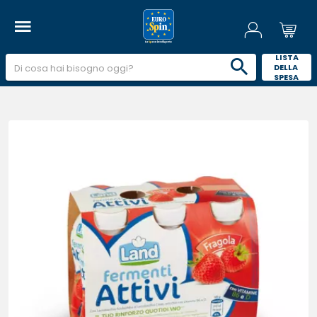
 LISTA 
DELLA 
SPESA 