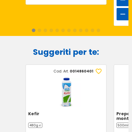
Suggeriti per te:
Cod. Art.
0014860401
Kefir
Prepar
monta
480g ℮
500ml ℮