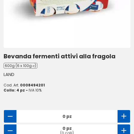
Bevanda fermenti attivi alla fragola
600g (6 x 100g ℮)
LAND
Cod. Art.
0008494201
Collo: 4 pz -
IVA 10%
0 pz
0 pz
(0 colli)