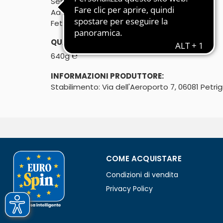
Senza olio di palma

Ad alto contenuto di fibre
Fetta spessa
QUANTITÀ:
℮
640g
INFORMAZIONI PRODUTTORE:
Stabilimento: Via dell'Aeroporto 7, 06081 Petri
COME ACQUISTARE
Condizioni di vendita
Privacy Policy