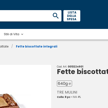
 LISTA 
DELLA 
SPESA 
Stili di Vita
/
cottate
Fette biscottate integrali
Cod. Art.
0013224901
Fette biscottat
640g ℮
TRE MULINI
Collo: 8 pz -
IVA 4%