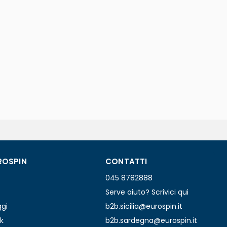
ROSPIN
CONTATTI
045 8782888
Serve aiuto? Scrivici qui
ggi
b2b.sicilia@eurospin.it
k
b2b.sardegna@eurospin.it