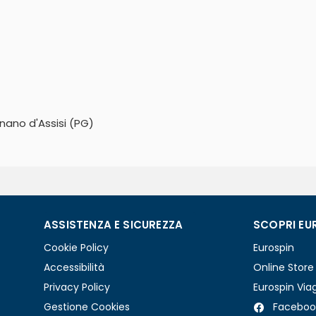
gnano d'Assisi (PG)
ASSISTENZA E SICUREZZA
SCOPRI EU
Cookie Policy
Eurospin
Accessibilità
Online Store
Privacy Policy
Eurospin Via
Gestione Cookies
Faceboo