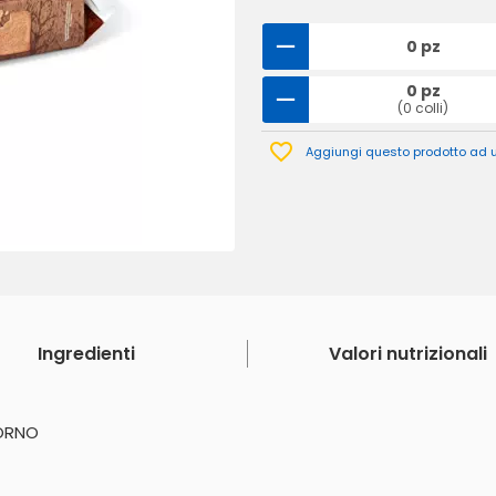
0 pz
0 pz
(0 colli)
Aggiungi questo prodotto ad un
Ingredienti
Valori nutrizionali
FORNO