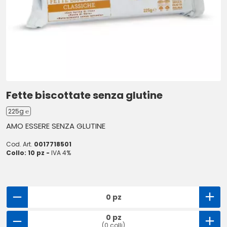
Fette biscottate senza glutine
225g ℮
AMO ESSERE SENZA GLUTINE
Cod. Art.
0017718501
Collo: 10 pz -
IVA 4%
0 pz
0 pz
(0 colli)