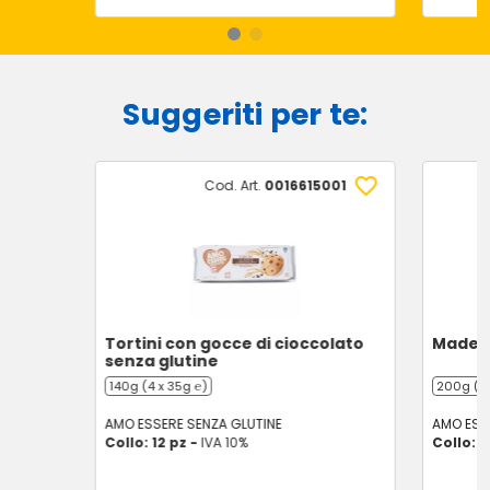
Suggeriti per te:
Cod. Art.
0016615001
Tortini con gocce di cioccolato
Madele
senza glutine
140g (4 x 35g ℮)
200g (7 
AMO ESSERE SENZA GLUTINE
AMO ESS
Collo: 12 pz -
IVA 10%
Collo: 8