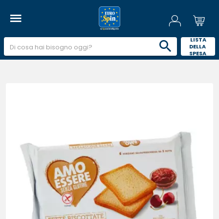
 LISTA 
DELLA 
SPESA 