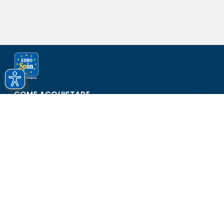
COME ACQUISTARE
ASSISTENZA E SICUREZZA
SCOPRI EUROSPIN
CONTATTI
Eurospin Italia S.p.A. in collaborazione con le altre società del
gruppo - Via Campalto 3/d - 37036 San Martino Buon Albergo