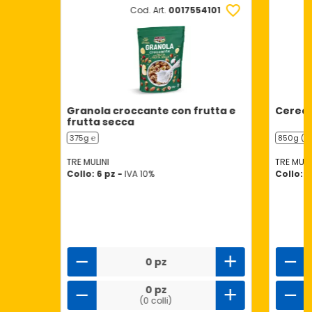
Cod. Art.
0017554101
Granola croccante con frutta e
Cereal
frutta secca
375g ℮
850g (2 
TRE MULINI
TRE MULI
Collo: 6 pz -
IVA 10%
Collo: 6
0 pz
0 pz
(0 colli)