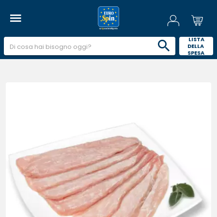
 LISTA 
DELLA 
SPESA 