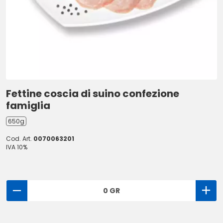
Fettine coscia di suino confezione
famiglia
650g
Cod. Art.
0070063201
IVA 10%
0 GR