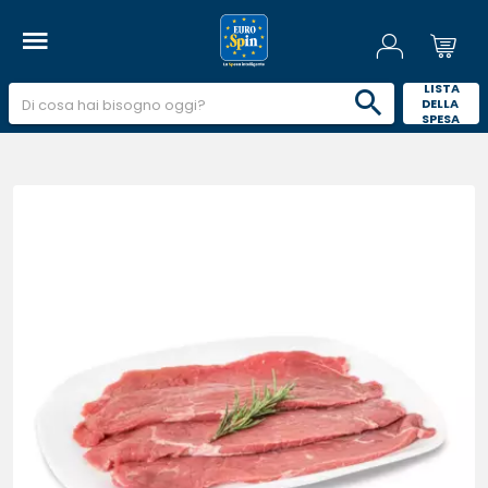
 LISTA 
DELLA 
SPESA 