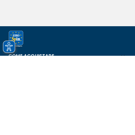
COME ACQUISTARE
ASSISTENZA E SICUREZZA
SCOPRI EUROSPIN
CONTATTI
Eurospin Italia S.p.A. in collaborazione con le altre società del
gruppo - Via Campalto 3/d - 37036 San Martino Buon Albergo