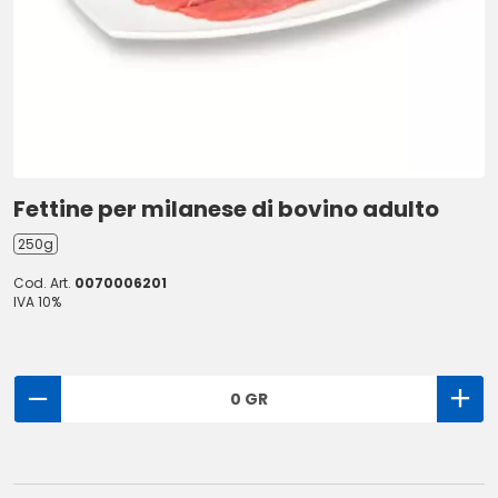
Fettine per milanese di bovino adulto
250g
Cod. Art.
0070006201
IVA 10%
0 GR