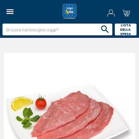
 LISTA 
DELLA 
SPESA 