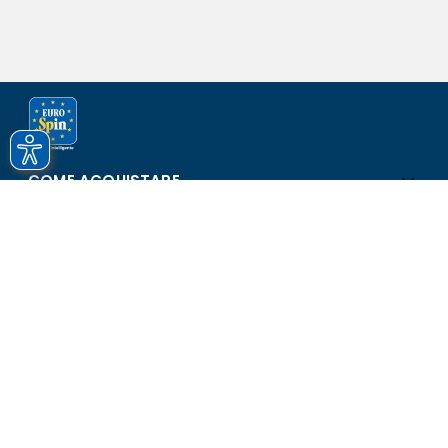
COME ACQUISTARE
ASSISTENZA E SICUREZZA
SCOPRI EUROSPIN
CONTATTI
Eurospin Italia S.p.A. in collaborazione con le altre società del
gruppo - Via Campalto 3/d - 37036 San Martino Buon Albergo