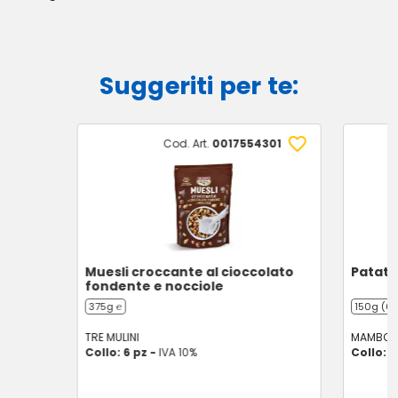
Suggeriti per te:
Cod. Art.
0017554301
Muesli croccante al cioccolato
Patatin
fondente e nocciole
375g ℮
150g (6 
TRE MULINI
MAMBO K
Collo: 6 pz -
IVA 10%
Collo: 6