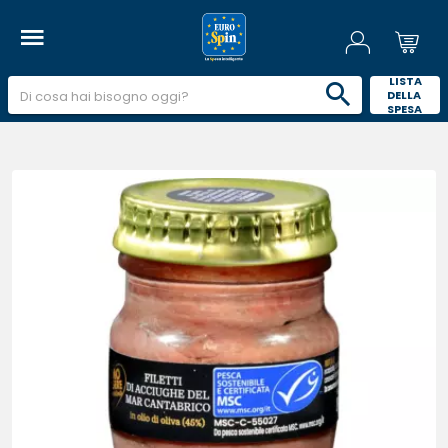
 LISTA 
DELLA 
SPESA 