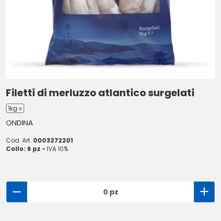
Filetti di merluzzo atlantico surgelati
1kg ℮
ONDINA
Cod. Art.
0003272201
Collo: 6 pz -
IVA 10%
0 pz