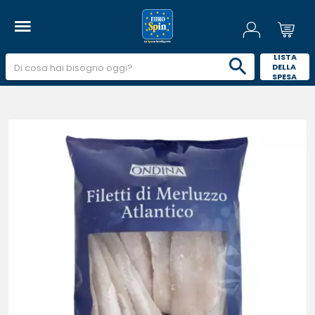
 LISTA 
DELLA 
SPESA 