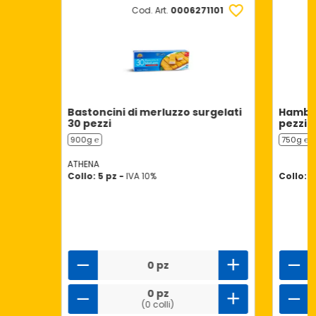
Cod. Art.
0006271101
Bastoncini di merluzzo surgelati
Hambur
30 pezzi
pezzi
900g ℮
750g ℮
ATHENA
Collo: 5 pz -
IVA 10%
Collo: 1
0 pz
0 pz
(0 colli)