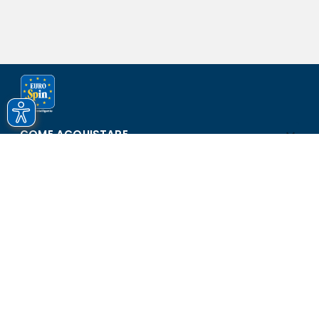
COME ACQUISTARE
ASSISTENZA E SICUREZZA
SCOPRI EUROSPIN
CONTATTI
Eurospin Italia S.p.A. in collaborazione con le altre società del
gruppo - Via Campalto 3/d - 37036 San Martino Buon Albergo