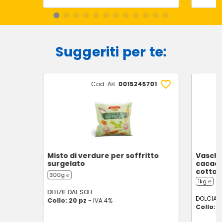
Suggeriti per te:
Cod. Art.
0015245701
Misto di verdure per soffritto
Vasche
surgelato
cacao
cotta/
300g ℮
1kg ℮
DELIZIE DAL SOLE
DOLCIAN
Collo: 20 pz -
IVA 4%
Collo: 6