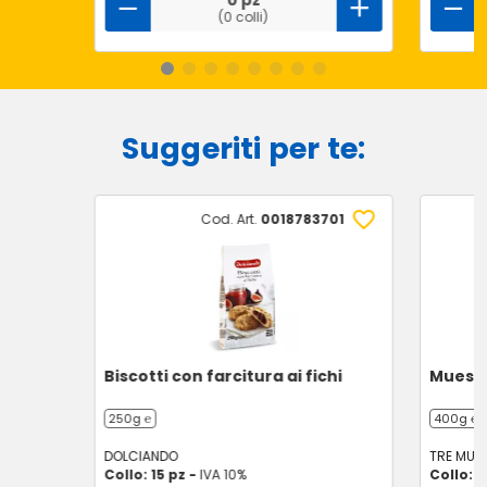
0 pz
(0 colli)
Suggeriti per te:
Cod. Art.
0018783701
Biscotti con farcitura ai fichi
Muesli
250g ℮
400g ℮
DOLCIANDO
TRE MULI
Collo: 15 pz -
IVA 10%
Collo: 6