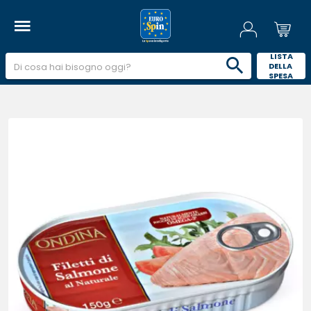
 LISTA 
DELLA 
SPESA 