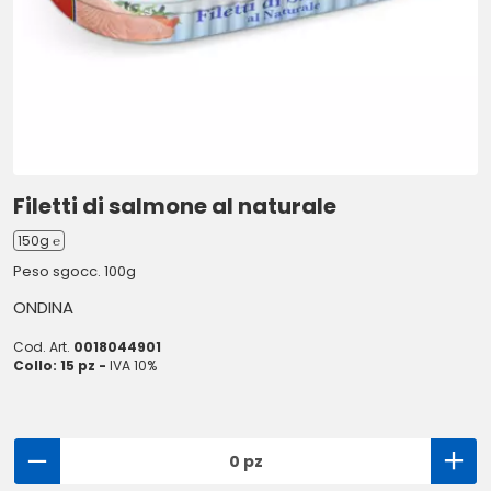
Filetti di salmone al naturale
150g ℮
Peso sgocc. 100g
ONDINA
Cod. Art.
0018044901
Collo: 15 pz -
IVA 10%
0 pz