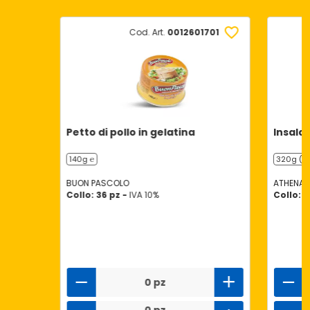
Cod. Art.
0012601701
Petto di pollo in gelatina
Insala
140g ℮
320g (2 
BUON PASCOLO
ATHENA
Collo: 36 pz -
IVA 10%
Collo: 8
0 pz