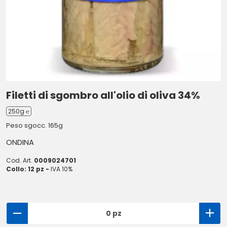
Filetti di sgombro all'olio di oliva 34%
250g ℮
Peso sgocc. 165g
ONDINA
Cod. Art.
0009024701
Collo: 12 pz -
IVA 10%
0 pz