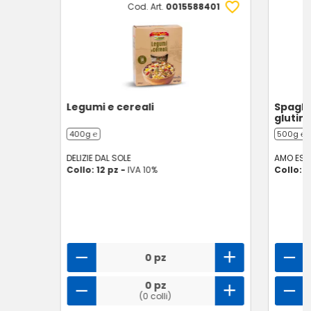
Cod. Art.
0015588401
Legumi e cereali
Spaghe
glutin
400g ℮
500g ℮
DELIZIE DAL SOLE
AMO ESS
Collo: 12 pz -
IVA 10%
Collo: 2
0 pz
0 pz
(0 colli)