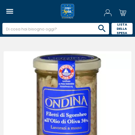
 LISTA 
DELLA 
SPESA 