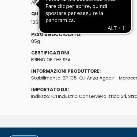
All'olio vegetale
QUANTITÀ:
℮
125g
PESO SGOCCIOLATO:
85g
CERTIFICAZIONI:
FRIEND OF THE SEA
INFORMAZIONI PRODUTTORE:
Stabilimento: BP 135-Q.I. Anza Agadir - Marocc
IMPORTATO DA:
Indirizzo: ICI Industria Conserviera ittica Srl,