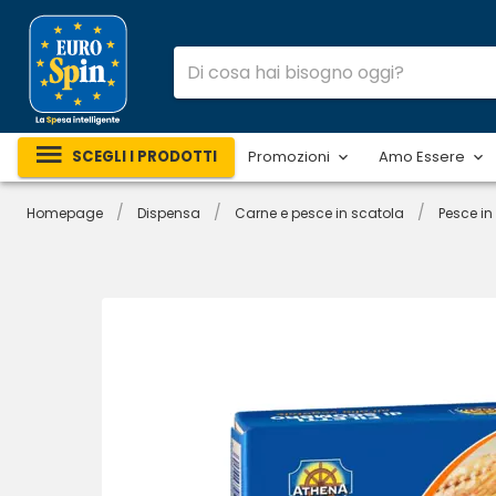
SCEGLI I PRODOTTI
Promozioni
Amo Essere
/
/
/
Homepage
Dispensa
Carne e pesce in scatola
Pesce in