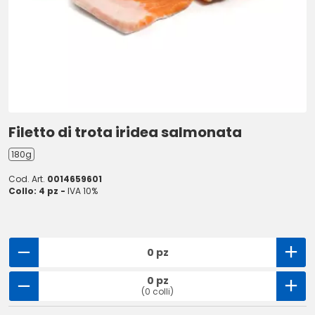
Filetto di trota iridea salmonata
180g
Cod. Art.
0014659601
Collo: 4 pz -
IVA 10%
0 pz
0 pz
(0 colli)