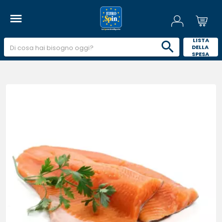
 LISTA 
DELLA 
SPESA 