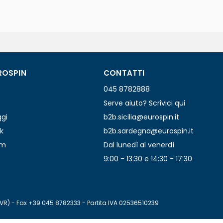
ROSPIN
CONTATTI
045 8782888
Serve aiuto? Scrivici qui
ggi
b2b.sicilia@eurospin.it
k
b2b.sardegna@eurospin.it
am
Dal lunedì al venerdì
9:00 - 13:30 e 14:30 - 17:30
(VR) - Fax +39 045 8782333 - Partita IVA 02536510239