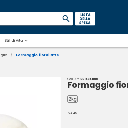
 LISTA 
DELLA 
SPESA 
Stili di Vita
/
glio
Formaggio fiordilatte
Cod. Art.
0014341001
Formaggio fior
2kg
IVA 4%