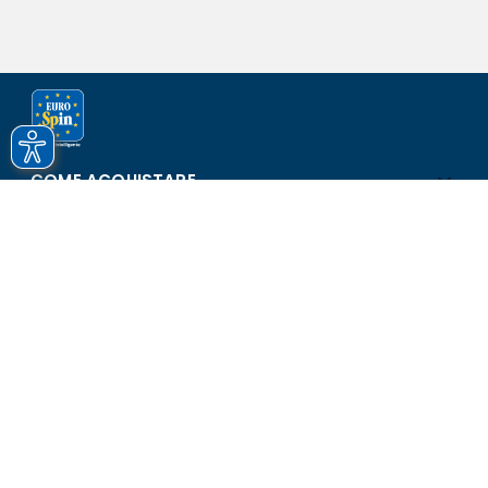
COME ACQUISTARE
ASSISTENZA E SICUREZZA
SCOPRI EUROSPIN
CONTATTI
Eurospin Italia S.p.A. in collaborazione con le altre società del
gruppo - Via Campalto 3/d - 37036 San Martino Buon Albergo
(VR) - Fax +39 045 8782333 - Partita IVA 02536510239