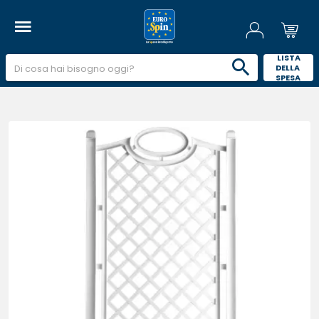
 LISTA 
DELLA 
SPESA 