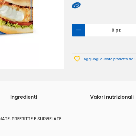
0 pz
Aggiungi questo prodotto ad un
Ingredienti
Valori nutrizionali
NATE, PREFRITTE E SURGELATE