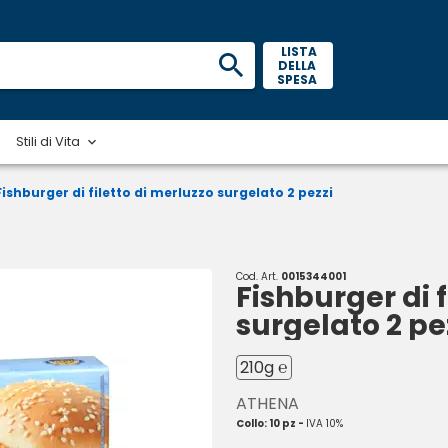
 LISTA 
DELLA 
SPESA 
Stili di Vita
Fishburger di filetto di merluzzo surgelato 2 pezzi
Cod. Art.
0015344001
Fishburger di f
surgelato 2 pe
210g ℮
ATHENA
Collo: 10 pz -
IVA 10%