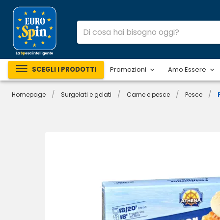
SCEGLI I PRODOTTI
Promozioni
Amo Essere
/
/
/
/
Homepage
Surgelati e gelati
Carne e pesce
Pesce