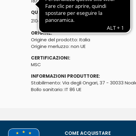
18/20' forno - 18' friggitrice ad aria
QUANTITÀ:
℮
210g
ORIGINE:
Origine del prodotto: Italia

Origine merluzzo: non UE
CERTIFICAZIONI:
MSC
INFORMAZIONI PRODUTTORE:
Stabilimento: Via degli Ongari, 37 - 30033 Noal
Bollo sanitario: IT 86 UE
COME ACQUISTARE