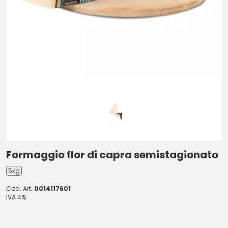
Formaggio flor di capra semistagionato
5kg
Cod. Art.
0014117601
IVA 4%