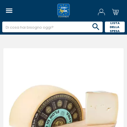
 LISTA 
DELLA 
SPESA 