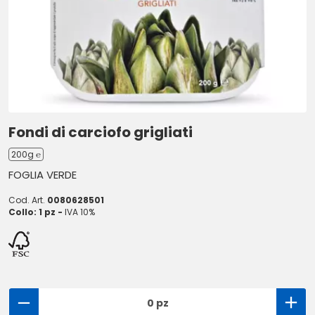
Fondi di carciofo grigliati
200g ℮
FOGLIA VERDE
Cod. Art.
0080628501
Collo: 1 pz -
IVA 10%
0 pz