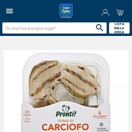
 LISTA 
DELLA 
SPESA 