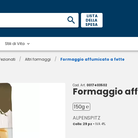
 LISTA 
DELLA 
SPESA 
Stili di Vita
/
/
ezionati
Altri formaggi
Formaggio affumicato a fette
Cod. Art.
0017403502
Formaggio aff
150g ℮
ALPENSPITZ
Collo: 29 pz -
IVA 4%