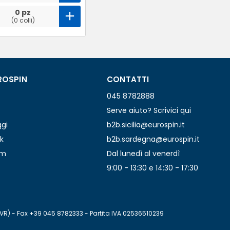
0 pz
(0 colli)
ROSPIN
CONTATTI
045 8782888
Serve aiuto? Scrivici qui
ggi
b2b.sicilia@eurospin.it
k
b2b.sardegna@eurospin.it
am
Dal lunedì al venerdì
9:00 - 13:30 e 14:30 - 17:30
(VR) - Fax +39 045 8782333 - Partita IVA 02536510239