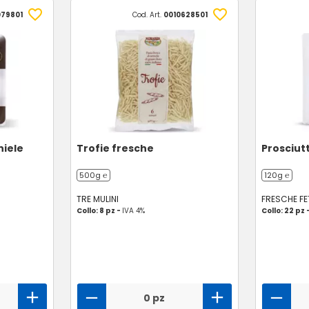
079801
Cod. Art.
0010628501
niele
Trofie fresche
Prosciutt
500g ℮
120g ℮
TRE MULINI
FRESCHE FE
Collo: 8 pz -
IVA 4%
Collo: 22 pz 
0 pz