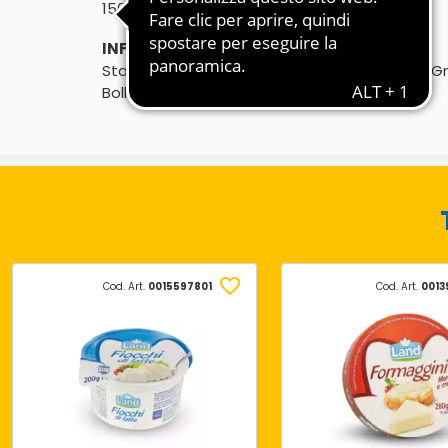
℮
150g
INFORMAZIONI PRODUTTORE:
Stabilimento: Theresienthalstraße, 16 - 4810 
Bollo sanitario: AT 40138 EG
Cod. Art.
0015597801
Cod. Art.
0013