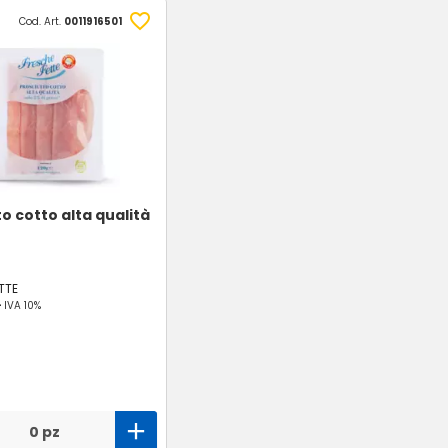
Cod. Art.
0011916501
o cotto alta qualità
TTE
-
IVA 10%
0 pz