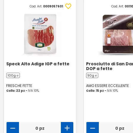
Cod. Art.
0009057601
Cod. Art.
0011
Speck Alto Adige IGP a fette
Prosciutto di San Da
DOP a fette
100g ℮
90g ℮
FRESCHE FETTE
AMO ESSERE ECCELLENTE
Collo: 22 pz -
IVA 10%
Collo: 15 pz -
IVA 10%
0 pz
0 pz