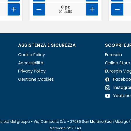
0 pz
(0 colli)
ASSISTENZA E SICUREZZA
SCOPRI EU
Cookie Policy
Eurospin
Accessibilità
Online Store
Privacy Policy
Eurospin Via
Gestione Cookies
Faceboo
Instagr
Youtube
re società del gruppo - Via Campalto 3/d - 37036 San Martino Buon Albergo 
Versione n° 2.1.40