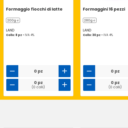
Formaggio fiocchi di latte
Formaggini 16 pezzi
200g ℮
280g ℮
LAND
LAND
Collo: 8 pz -
IVA 4%
Collo: 30 pz -
IVA 4%
0 pz
0 pz
0 pz
0 pz
(0 colli)
(0 colli)