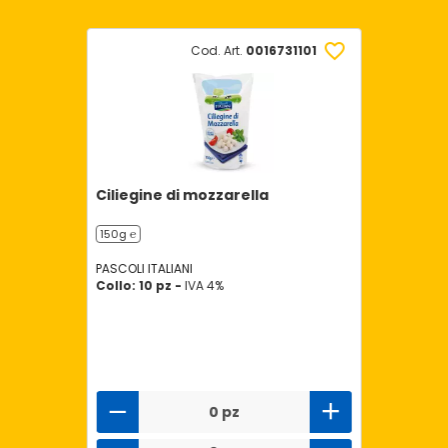
Cod. Art.
0016731101
Ciliegine di mozzarella
150g ℮
PASCOLI ITALIANI
Collo: 10 pz -
IVA 4%
0 pz