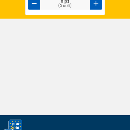
0 pz
(0 colli)