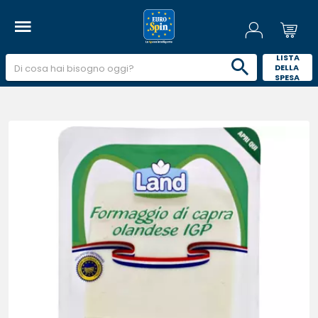
 LISTA 
DELLA 
SPESA 