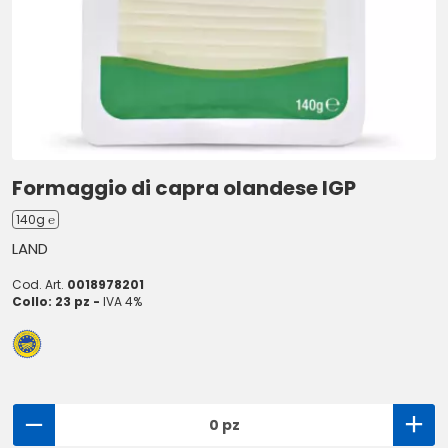
Formaggio di capra olandese IGP
140g ℮
LAND
Cod. Art.
0018978201
Collo: 23 pz -
IVA 4%
0 pz