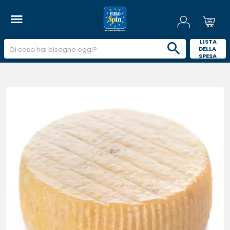
 LISTA 
DELLA 
SPESA 