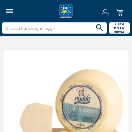
 LISTA 
DELLA 
SPESA 