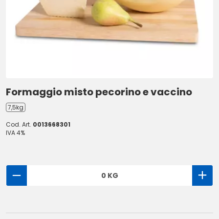
Formaggio misto pecorino e vaccino
7,5kg
Cod. Art.
0013668301
IVA 4%
0 KG