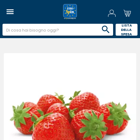
 LISTA 
DELLA 
SPESA 