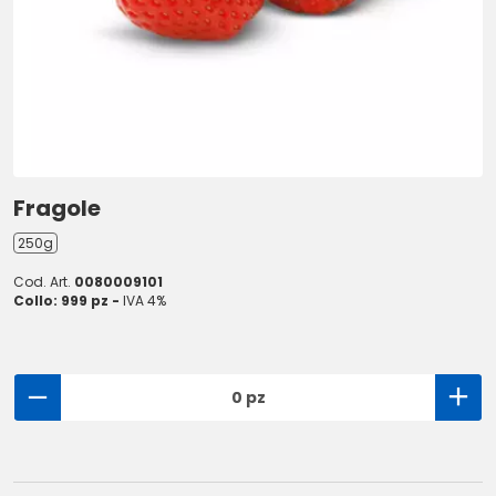
Fragole
250g
Cod. Art.
0080009101
Collo: 999 pz -
IVA 4%
0 pz