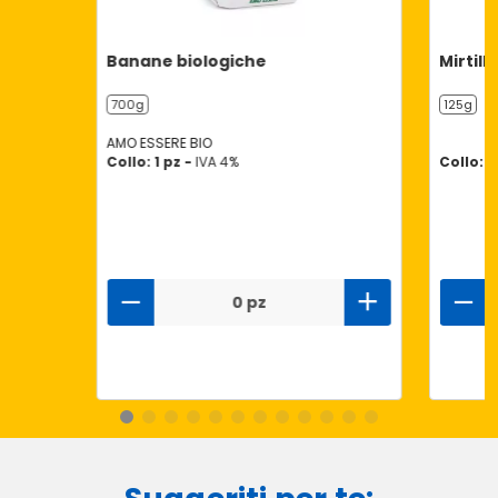
Banane biologiche
Mirtilli
700g
125g
AMO ESSERE BIO
Collo: 1 pz -
IVA 4%
Collo: 9
0 pz