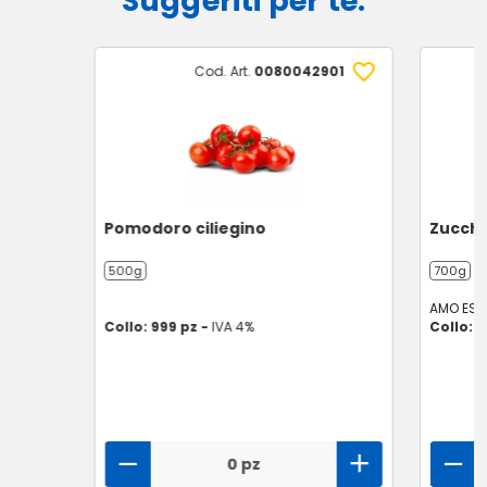
Suggeriti per te:
Cod. Art.
0080042901
Pomodoro ciliegino
Zucchi
500g
700g
AMO ESS
Collo: 999 pz -
IVA 4%
Collo: 1
0 pz